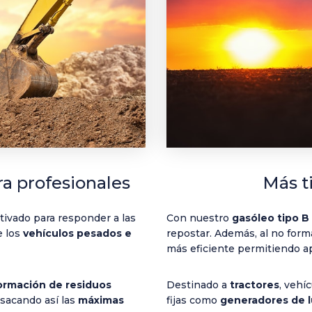
Más 
a profesionales
Con nuestro
gasóleo tipo B
itivado
para responder a las
repostar. Además, al no form
e los
vehículos pesados e
más eficiente permitiendo a
Destinado a
tractores
, vehí
formación de residuos
fijas como
generadores de 
 sacando así las
máximas