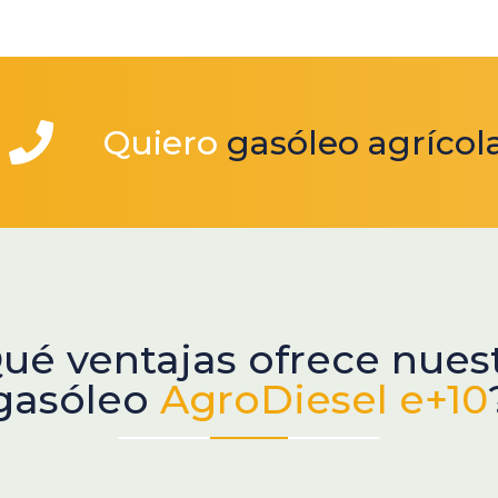
Quiero
gasóleo agrícol
ué ventajas ofrece nues
gasóleo
AgroDiesel e+10